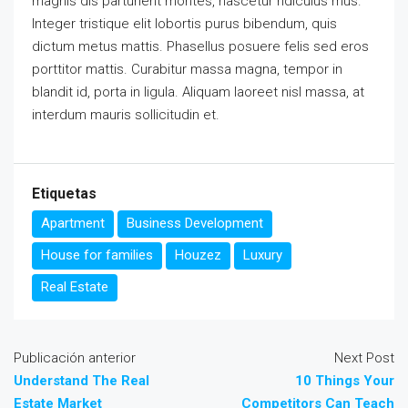
magnis dis parturient montes, nascetur ridiculus mus.
Integer tristique elit lobortis purus bibendum, quis
dictum metus mattis. Phasellus posuere felis sed eros
porttitor mattis. Curabitur massa magna, tempor in
blandit id, porta in ligula. Aliquam laoreet nisl massa, at
interdum mauris sollicitudin et.
Etiquetas
Apartment
Business Development
House for families
Houzez
Luxury
Real Estate
Publicación anterior
Next Post
Understand The Real
10 Things Your
Estate Market
Competitors Can Teach